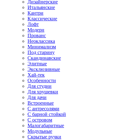
Дизайнерские
Итальянские
Кантри
Классические
Лофт
Модерн
Прованс
Неоклассика
Минимализм
Под старину
Скандинавские
Элитные
Эксклюзивные
Хай-тек
Особенности
Для студии
Для хрущевки
Для дачи
Встроенные
С антресолями
С барной стойкой
С островом
Малогабаритные
Модульные
Скрытые ручки