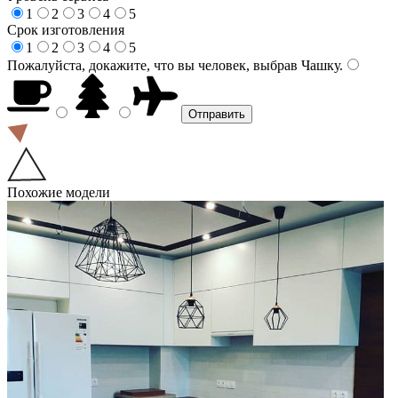
1
2
3
4
5
Срок изготовления
1
2
3
4
5
Пожалуйста, докажите, что вы человек, выбрав
Чашку
.
Похожие модели