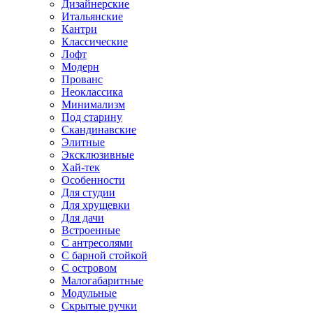
Дизайнерские
Итальянские
Кантри
Классические
Лофт
Модерн
Прованс
Неоклассика
Минимализм
Под старину
Скандинавские
Элитные
Эксклюзивные
Хай-тек
Особенности
Для студии
Для хрущевки
Для дачи
Встроенные
С антресолями
С барной стойкой
С островом
Малогабаритные
Модульные
Скрытые ручки