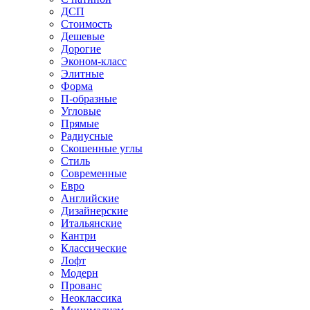
ДСП
Стоимость
Дешевые
Дорогие
Эконом-класс
Элитные
Форма
П-образные
Угловые
Прямые
Радиусные
Скошенные углы
Стиль
Современные
Евро
Английские
Дизайнерские
Итальянские
Кантри
Классические
Лофт
Модерн
Прованс
Неоклассика