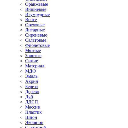
Оранжевые
Вишневые
Изумрудные
Венге
Ореховые
Янтарные
Сиреневые
Салатовые
Фиолетовые
Мятные
Золотые
Синие
Материал
МДФ
Эмаль
Акрил
Береза
Дерево
Дуб
ЛДСП
Массив
Пластик
Шпон
Экошпон
С патиной