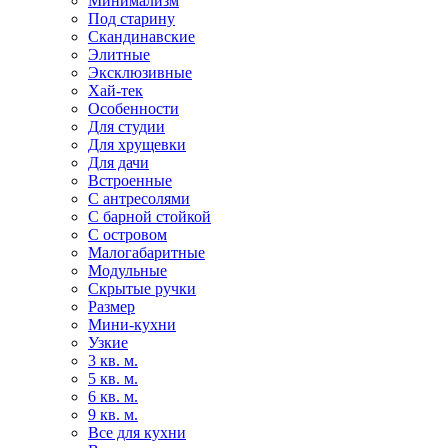
Минимализм
Под старину
Скандинавские
Элитные
Эксклюзивные
Хай-тек
Особенности
Для студии
Для хрущевки
Для дачи
Встроенные
С антресолями
С барной стойкой
С островом
Малогабаритные
Модульные
Скрытые ручки
Размер
Мини-кухни
Узкие
3 кв. м.
5 кв. м.
6 кв. м.
9 кв. м.
Все для кухни