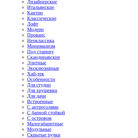
Дизайнерские
Итальянские
Кантри
Классические
Лофт
Модерн
Прованс
Неоклассика
Минимализм
Под старину
Скандинавские
Элитные
Эксклюзивные
Хай-тек
Особенности
Для студии
Для хрущевки
Для дачи
Встроенные
С антресолями
С барной стойкой
С островом
Малогабаритные
Модульные
Скрытые ручки