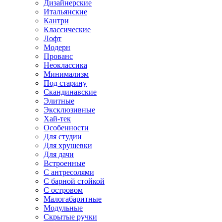
Дизайнерские
Итальянские
Кантри
Классические
Лофт
Модерн
Прованс
Неоклассика
Минимализм
Под старину
Скандинавские
Элитные
Эксклюзивные
Хай-тек
Особенности
Для студии
Для хрущевки
Для дачи
Встроенные
С антресолями
С барной стойкой
С островом
Малогабаритные
Модульные
Скрытые ручки