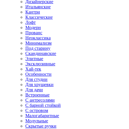
Дизайнерские
Итальянские
Кантри
Классические
Лофт
Модерн
Прованс
Неоклассика
Минимализм
Под старину
Скандинавские
Элитные
Эксклюзивные
Хай-тек
Особенности
Для студии
Для хрущевки
Для дачи
Встроенные
С антресолями
С барной стойкой
С островом
Малогабаритные
Модульные
Скрытые ручки