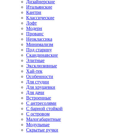
Дизайнерские
Итальянские
Кантри
Классические
Лофт
Модерн
Прованс
Неоклассика
Минимализм
Под старину
Скандинавские
Элитные
Эксклюзивные
Хай-тек
Особенности
Для студии
Для хрущевки
Для дачи
Встроенные
С антресолями
С барной стойкой
С островом
Малогабаритные
Модульные
Скрытые ручки