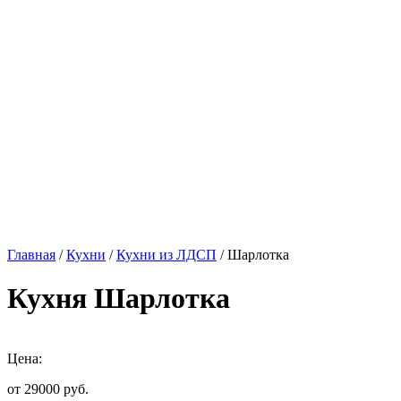
Главная
/
Кухни
/
Кухни из ЛДСП
/ Шарлотка
Кухня Шарлотка
Цена:
от 29000
руб.