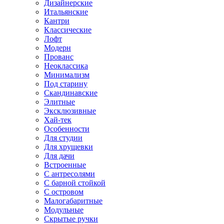
Дизайнерские
Итальянские
Кантри
Классические
Лофт
Модерн
Прованс
Неоклассика
Минимализм
Под старину
Скандинавские
Элитные
Эксклюзивные
Хай-тек
Особенности
Для студии
Для хрущевки
Для дачи
Встроенные
С антресолями
С барной стойкой
С островом
Малогабаритные
Модульные
Скрытые ручки