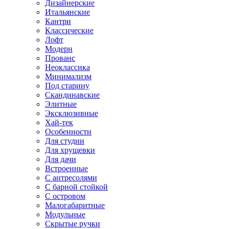
Дизайнерские
Итальянские
Кантри
Классические
Лофт
Модерн
Прованс
Неоклассика
Минимализм
Под старину
Скандинавские
Элитные
Эксклюзивные
Хай-тек
Особенности
Для студии
Для хрущевки
Для дачи
Встроенные
С антресолями
С барной стойкой
С островом
Малогабаритные
Модульные
Скрытые ручки