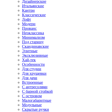
Дизайнерские
Итальянские
Кантри
Классические
Лофт
Модерн
Прованс
Неоклассика
Минимализм
Под старину
Скандинавские
Элитные
Эксклюзивные
Хай-тек
Особенности
Для студии
Для хрущевки
Для дачи
Встроенные
С антресолями
С барной стойкой
С островом
Малогабаритные
Модульные
Скрытые ручки