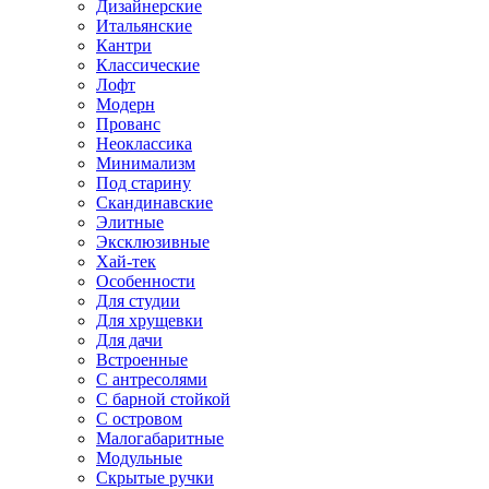
Дизайнерские
Итальянские
Кантри
Классические
Лофт
Модерн
Прованс
Неоклассика
Минимализм
Под старину
Скандинавские
Элитные
Эксклюзивные
Хай-тек
Особенности
Для студии
Для хрущевки
Для дачи
Встроенные
С антресолями
С барной стойкой
С островом
Малогабаритные
Модульные
Скрытые ручки