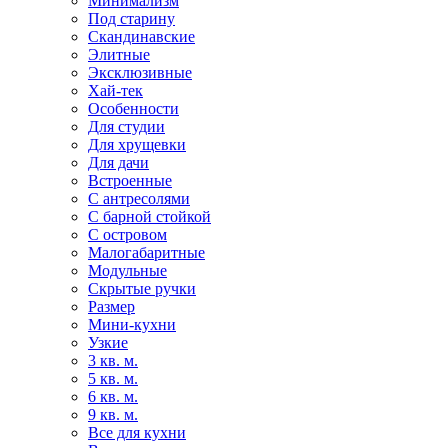
Минимализм
Под старину
Скандинавские
Элитные
Эксклюзивные
Хай-тек
Особенности
Для студии
Для хрущевки
Для дачи
Встроенные
С антресолями
С барной стойкой
С островом
Малогабаритные
Модульные
Скрытые ручки
Размер
Мини-кухни
Узкие
3 кв. м.
5 кв. м.
6 кв. м.
9 кв. м.
Все для кухни