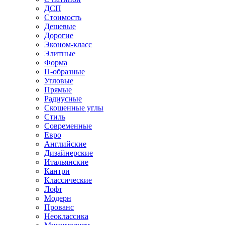
ДСП
Стоимость
Дешевые
Дорогие
Эконом-класс
Элитные
Форма
П-образные
Угловые
Прямые
Радиусные
Скошенные углы
Стиль
Современные
Евро
Английские
Дизайнерские
Итальянские
Кантри
Классические
Лофт
Модерн
Прованс
Неоклассика