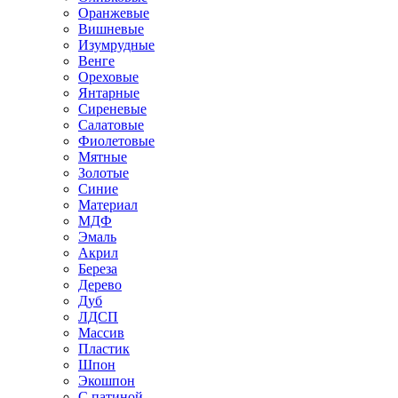
Оранжевые
Вишневые
Изумрудные
Венге
Ореховые
Янтарные
Сиреневые
Салатовые
Фиолетовые
Мятные
Золотые
Синие
Материал
МДФ
Эмаль
Акрил
Береза
Дерево
Дуб
ЛДСП
Массив
Пластик
Шпон
Экошпон
С патиной