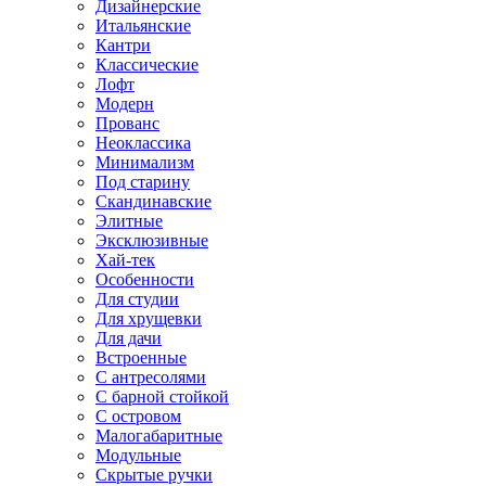
Дизайнерские
Итальянские
Кантри
Классические
Лофт
Модерн
Прованс
Неоклассика
Минимализм
Под старину
Скандинавские
Элитные
Эксклюзивные
Хай-тек
Особенности
Для студии
Для хрущевки
Для дачи
Встроенные
С антресолями
С барной стойкой
С островом
Малогабаритные
Модульные
Скрытые ручки