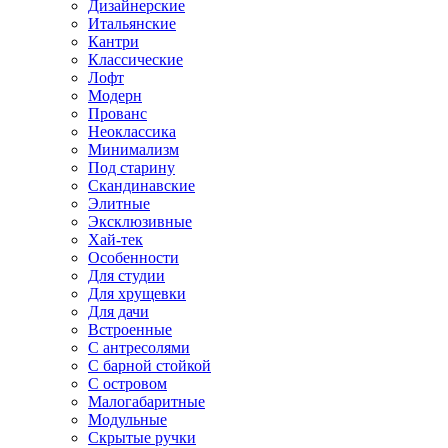
Дизайнерские
Итальянские
Кантри
Классические
Лофт
Модерн
Прованс
Неоклассика
Минимализм
Под старину
Скандинавские
Элитные
Эксклюзивные
Хай-тек
Особенности
Для студии
Для хрущевки
Для дачи
Встроенные
С антресолями
С барной стойкой
С островом
Малогабаритные
Модульные
Скрытые ручки