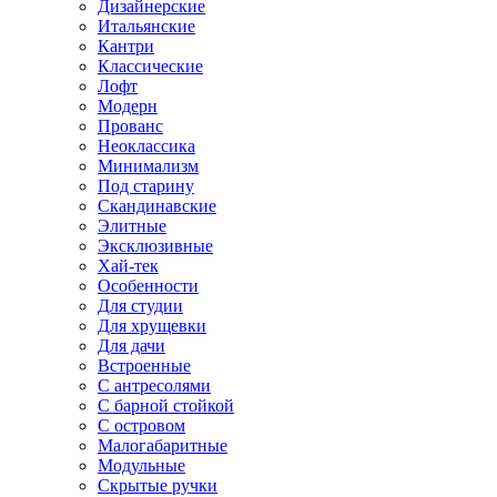
Дизайнерские
Итальянские
Кантри
Классические
Лофт
Модерн
Прованс
Неоклассика
Минимализм
Под старину
Скандинавские
Элитные
Эксклюзивные
Хай-тек
Особенности
Для студии
Для хрущевки
Для дачи
Встроенные
С антресолями
С барной стойкой
С островом
Малогабаритные
Модульные
Скрытые ручки