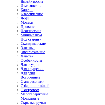
Дизайнерские
Итальянские
Кантри
Классические
Лофт
Модерн
Прованс
Неоклассика
Минимализм
Под старину
Скандинавские
Элитные
Эксклюзивные
Хай-тек
Особенности
Для студии
Для хрущевки
Для дачи
Встроенные
С антресолями
С барной стойкой
С островом
Малогабаритные
Модульные
Скрытые ручки