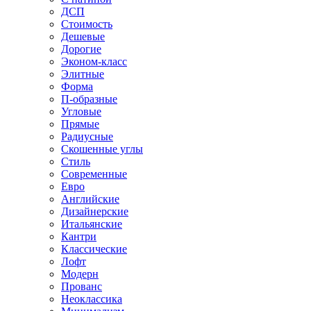
ДСП
Стоимость
Дешевые
Дорогие
Эконом-класс
Элитные
Форма
П-образные
Угловые
Прямые
Радиусные
Скошенные углы
Стиль
Современные
Евро
Английские
Дизайнерские
Итальянские
Кантри
Классические
Лофт
Модерн
Прованс
Неоклассика