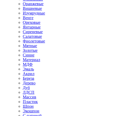
Оранжевые
Вишневые
Изумрудные
Венге
Ореховые
Янтарные
Сиреневые
Салатовые
Фиолетовые
Мятные
Золотые
Синие
Материал
МДФ
Эмаль
Акрил
Береза
Дерево
Дуб
ЛДСП
Массив
Пластик
Шпон
Экошпон
С патиной