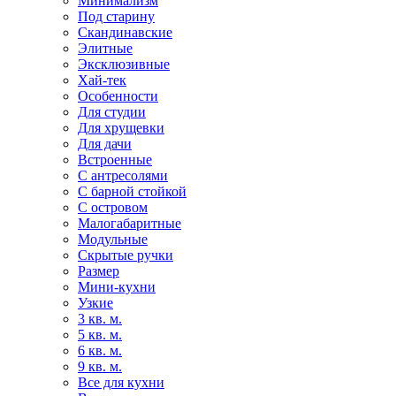
Минимализм
Под старину
Скандинавские
Элитные
Эксклюзивные
Хай-тек
Особенности
Для студии
Для хрущевки
Для дачи
Встроенные
С антресолями
С барной стойкой
С островом
Малогабаритные
Модульные
Скрытые ручки
Размер
Мини-кухни
Узкие
3 кв. м.
5 кв. м.
6 кв. м.
9 кв. м.
Все для кухни