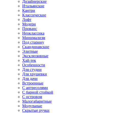
Дизайнерские
Итальянские
Кантри
Классические
Лофт
Модерн
Прованс
Неоклассика
Минимализм
Под старину
Скандинавские
Элитные
Эксклюзивные
Хай-тек
Особенности
Для студии
Для хрущевки
Для дачи
Встроенные
С антресолями
С барной стойкой
С островом
Малогабаритные
Модульные
Скрытые ручки