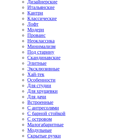
Дизайнерские
Итальянские
Кантри
Классические
Лофт
Модерн
Прованс
Неоклассика
Минимализм
Под старину
Скандинавские
Элитные
Эксклюзивные
Хай-тек
Особенности
Для студии
Для хрущевки
Для дачи
Встроенные
С антресолями
С барной стойкой
С островом
Малогабаритные
Модульные
Скрытые ручки