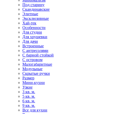
Минимализм
Под старину
Скандинавские
Элитные
Эксклюзивные
Хай-тек
Особенности
Для студии
Для хрущевки
Для дачи
Встроенные
С антресолями
С барной стойкой
С островом
Малогабаритные
Модульные
Скрытые ручки
Размер
Мини-кухни
Узкие
3 кв. м.
5 кв. м.
6 кв. м.
9 кв. м.
Все для кухни