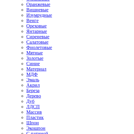
Оранжевые
Вишневые
Изумрудные
Венге
Ореховые
Янтарные
Сиреневые
Салатовые
Фиолетовые
Мятные
Золотые
Синие
Материал
МДФ
Эмаль
Акрил
Береза
Дерево
Дуб
ЛДСП
Массив
Пластик
Шпон
Экошпон
С патиной