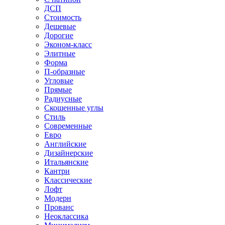
ДСП
Стоимость
Дешевые
Дорогие
Эконом-класс
Элитные
Форма
П-образные
Угловые
Прямые
Радиусные
Скошенные углы
Стиль
Современные
Евро
Английские
Дизайнерские
Итальянские
Кантри
Классические
Лофт
Модерн
Прованс
Неоклассика