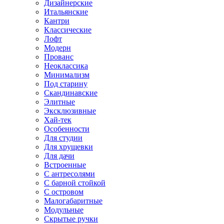
Дизайнерские
Итальянские
Кантри
Классические
Лофт
Модерн
Прованс
Неоклассика
Минимализм
Под старину
Скандинавские
Элитные
Эксклюзивные
Хай-тек
Особенности
Для студии
Для хрущевки
Для дачи
Встроенные
С антресолями
С барной стойкой
С островом
Малогабаритные
Модульные
Скрытые ручки