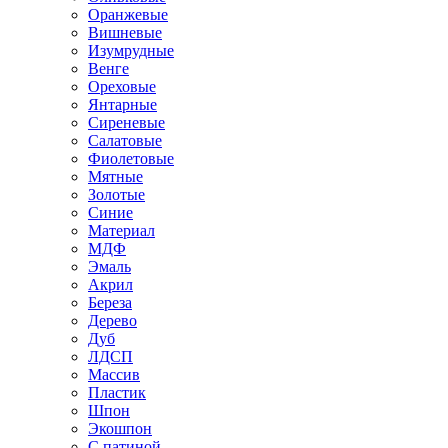
Оранжевые
Вишневые
Изумрудные
Венге
Ореховые
Янтарные
Сиреневые
Салатовые
Фиолетовые
Мятные
Золотые
Синие
Материал
МДФ
Эмаль
Акрил
Береза
Дерево
Дуб
ЛДСП
Массив
Пластик
Шпон
Экошпон
С патиной