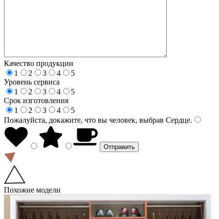
Качество продукции
1
2
3
4
5
Уровень сервиса
1
2
3
4
5
Срок изготовления
1
2
3
4
5
Пожалуйста, докажите, что вы человек, выбрав
Сердце
.
Похожие модели