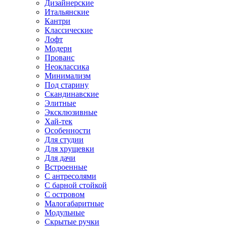
Дизайнерские
Итальянские
Кантри
Классические
Лофт
Модерн
Прованс
Неоклассика
Минимализм
Под старину
Скандинавские
Элитные
Эксклюзивные
Хай-тек
Особенности
Для студии
Для хрущевки
Для дачи
Встроенные
С антресолями
С барной стойкой
С островом
Малогабаритные
Модульные
Скрытые ручки