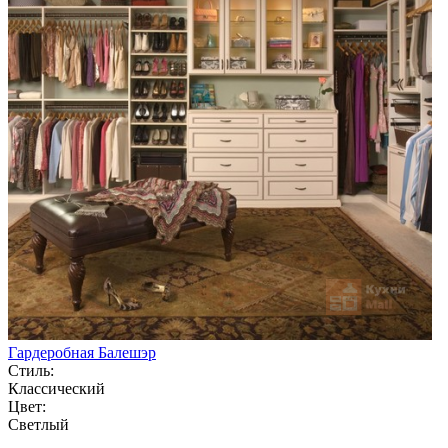
Гардеробная Балешэр
Стиль:
Классический
Цвет:
Светлый