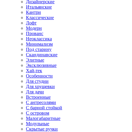
Дизайнерские
Итальянские
Кантри
Классические
Лофт
Модерн
Прованс
Неоклассика
Минимализм
Под старину
Скандинавские
Элитные
Эксклюзивные
Хай-тек
Особенности
Для студии
Для хрущевки
Для дачи
Встроенные
С антресолями
С барной стойкой
С островом
Малогабаритные
Модульные
Скрытые ручки