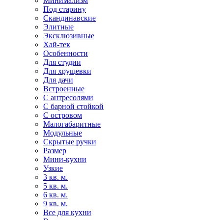
Минимализм
Под старину
Скандинавские
Элитные
Эксклюзивные
Хай-тек
Особенности
Для студии
Для хрущевки
Для дачи
Встроенные
С антресолями
С барной стойкой
С островом
Малогабаритные
Модульные
Скрытые ручки
Размер
Мини-кухни
Узкие
3 кв. м.
5 кв. м.
6 кв. м.
9 кв. м.
Все для кухни