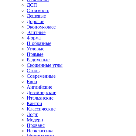
ДСП
Стоимость
Дешевые
Дорогие
Эконом-класс
Элитные
Форма
П-образные
Угловые
Прямые
Радиусные
Скошенные углы
Стиль
Современные
Евро
Английские
Дизайнерские
Итальянские
Кантри
Классические
Лофт
Модерн
Прованс
Неоклассика