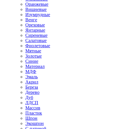
Оранжевые
Вишневые
Изумрудные
Венге
Ореховые
Янтарные
Сиреневые
Салатовые
Фиолетовые
Мятные
Золотые
Синие
Материал
МДФ
Эмаль
Акрил
Береза
Дерево
Дуб
ЛДСП
Массив
Пластик
Шпон
Экошпон
С патиной