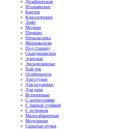
Дизайнерские
Итальянские
Кантри
Классические
Лофт
Модерн
Прованс
Неоклассика
Минимализм
Под старину
Скандинавские
Элитные
Эксклюзивные
Хай-тек
Особенности
Для студии
Для хрущевки
Для дачи
Встроенные
С антресолями
С барной стойкой
С островом
Малогабаритные
Модульные
Скрытые ручки