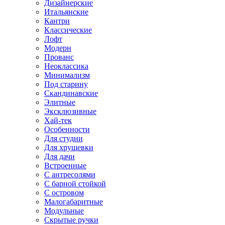
Дизайнерские
Итальянские
Кантри
Классические
Лофт
Модерн
Прованс
Неоклассика
Минимализм
Под старину
Скандинавские
Элитные
Эксклюзивные
Хай-тек
Особенности
Для студии
Для хрущевки
Для дачи
Встроенные
С антресолями
С барной стойкой
С островом
Малогабаритные
Модульные
Скрытые ручки