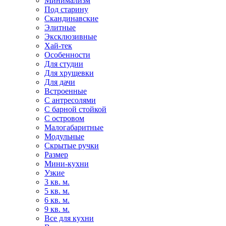
Минимализм
Под старину
Скандинавские
Элитные
Эксклюзивные
Хай-тек
Особенности
Для студии
Для хрущевки
Для дачи
Встроенные
С антресолями
С барной стойкой
С островом
Малогабаритные
Модульные
Скрытые ручки
Размер
Мини-кухни
Узкие
3 кв. м.
5 кв. м.
6 кв. м.
9 кв. м.
Все для кухни