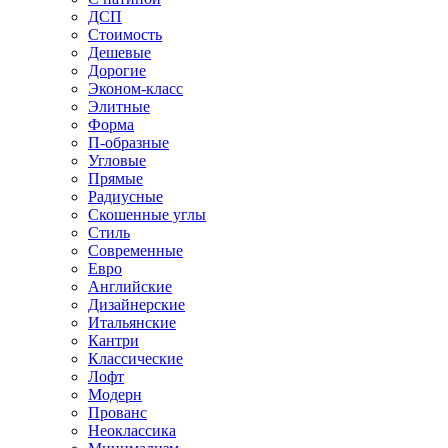
ДСП
Стоимость
Дешевые
Дорогие
Эконом-класс
Элитные
Форма
П-образные
Угловые
Прямые
Радиусные
Скошенные углы
Стиль
Современные
Евро
Английские
Дизайнерские
Итальянские
Кантри
Классические
Лофт
Модерн
Прованс
Неоклассика