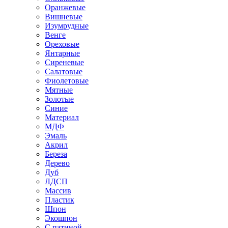
Оранжевые
Вишневые
Изумрудные
Венге
Ореховые
Янтарные
Сиреневые
Салатовые
Фиолетовые
Мятные
Золотые
Синие
Материал
МДФ
Эмаль
Акрил
Береза
Дерево
Дуб
ЛДСП
Массив
Пластик
Шпон
Экошпон
С патиной