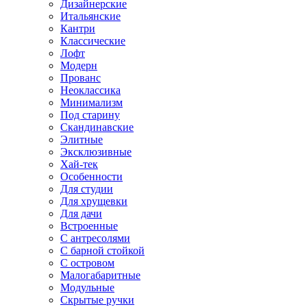
Дизайнерские
Итальянские
Кантри
Классические
Лофт
Модерн
Прованс
Неоклассика
Минимализм
Под старину
Скандинавские
Элитные
Эксклюзивные
Хай-тек
Особенности
Для студии
Для хрущевки
Для дачи
Встроенные
С антресолями
С барной стойкой
С островом
Малогабаритные
Модульные
Скрытые ручки