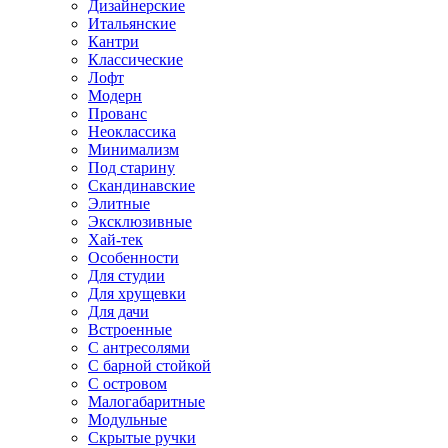
Дизайнерские
Итальянские
Кантри
Классические
Лофт
Модерн
Прованс
Неоклассика
Минимализм
Под старину
Скандинавские
Элитные
Эксклюзивные
Хай-тек
Особенности
Для студии
Для хрущевки
Для дачи
Встроенные
С антресолями
С барной стойкой
С островом
Малогабаритные
Модульные
Скрытые ручки