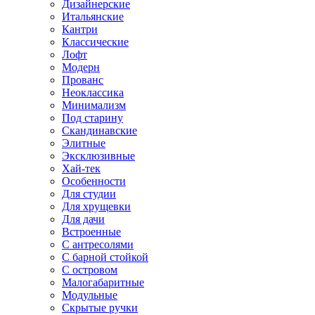
Дизайнерские
Итальянские
Кантри
Классические
Лофт
Модерн
Прованс
Неоклассика
Минимализм
Под старину
Скандинавские
Элитные
Эксклюзивные
Хай-тек
Особенности
Для студии
Для хрущевки
Для дачи
Встроенные
С антресолями
С барной стойкой
С островом
Малогабаритные
Модульные
Скрытые ручки