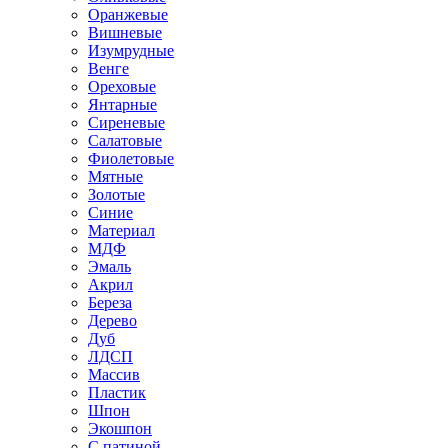
Оранжевые
Вишневые
Изумрудные
Венге
Ореховые
Янтарные
Сиреневые
Салатовые
Фиолетовые
Мятные
Золотые
Синие
Материал
МДФ
Эмаль
Акрил
Береза
Дерево
Дуб
ЛДСП
Массив
Пластик
Шпон
Экошпон
С патиной