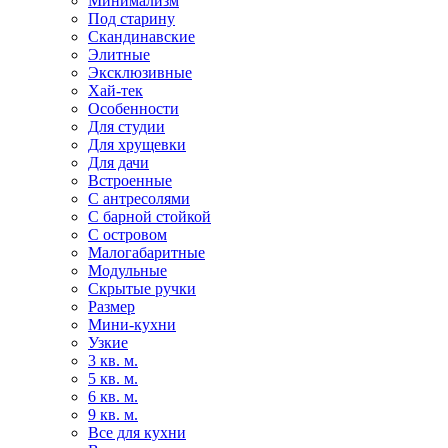
Минимализм
Под старину
Скандинавские
Элитные
Эксклюзивные
Хай-тек
Особенности
Для студии
Для хрущевки
Для дачи
Встроенные
С антресолями
С барной стойкой
С островом
Малогабаритные
Модульные
Скрытые ручки
Размер
Мини-кухни
Узкие
3 кв. м.
5 кв. м.
6 кв. м.
9 кв. м.
Все для кухни