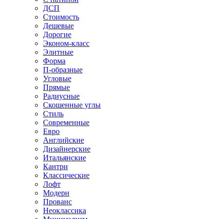
ДСП
Стоимость
Дешевые
Дорогие
Эконом-класс
Элитные
Форма
П-образные
Угловые
Прямые
Радиусные
Скошенные углы
Стиль
Современные
Евро
Английские
Дизайнерские
Итальянские
Кантри
Классические
Лофт
Модерн
Прованс
Неоклассика