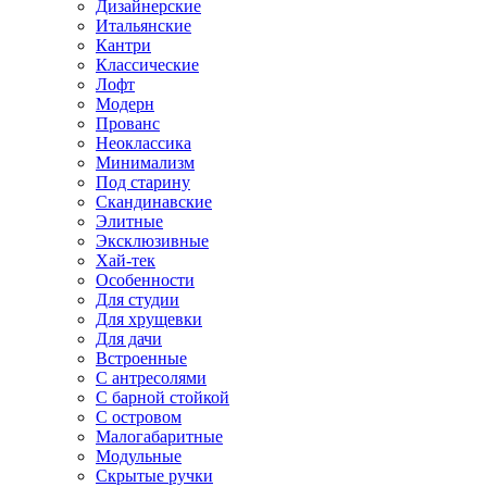
Дизайнерские
Итальянские
Кантри
Классические
Лофт
Модерн
Прованс
Неоклассика
Минимализм
Под старину
Скандинавские
Элитные
Эксклюзивные
Хай-тек
Особенности
Для студии
Для хрущевки
Для дачи
Встроенные
С антресолями
С барной стойкой
С островом
Малогабаритные
Модульные
Скрытые ручки