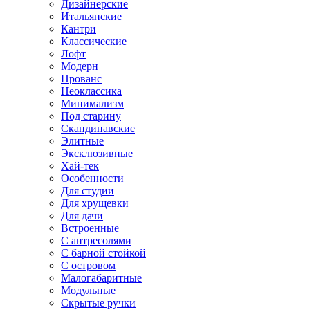
Дизайнерские
Итальянские
Кантри
Классические
Лофт
Модерн
Прованс
Неоклассика
Минимализм
Под старину
Скандинавские
Элитные
Эксклюзивные
Хай-тек
Особенности
Для студии
Для хрущевки
Для дачи
Встроенные
С антресолями
С барной стойкой
С островом
Малогабаритные
Модульные
Скрытые ручки