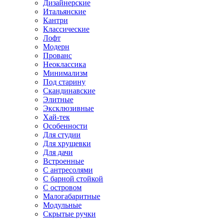
Дизайнерские
Итальянские
Кантри
Классические
Лофт
Модерн
Прованс
Неоклассика
Минимализм
Под старину
Скандинавские
Элитные
Эксклюзивные
Хай-тек
Особенности
Для студии
Для хрущевки
Для дачи
Встроенные
С антресолями
С барной стойкой
С островом
Малогабаритные
Модульные
Скрытые ручки