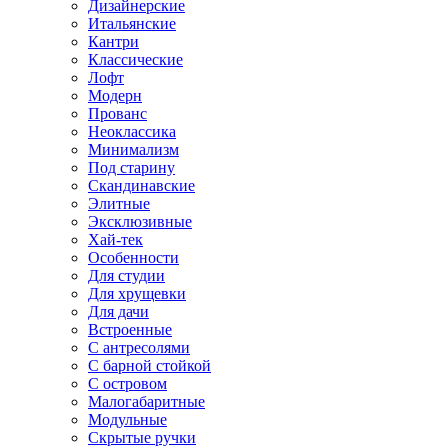
Дизайнерские
Итальянские
Кантри
Классические
Лофт
Модерн
Прованс
Неоклассика
Минимализм
Под старину
Скандинавские
Элитные
Эксклюзивные
Хай-тек
Особенности
Для студии
Для хрущевки
Для дачи
Встроенные
С антресолями
С барной стойкой
С островом
Малогабаритные
Модульные
Скрытые ручки