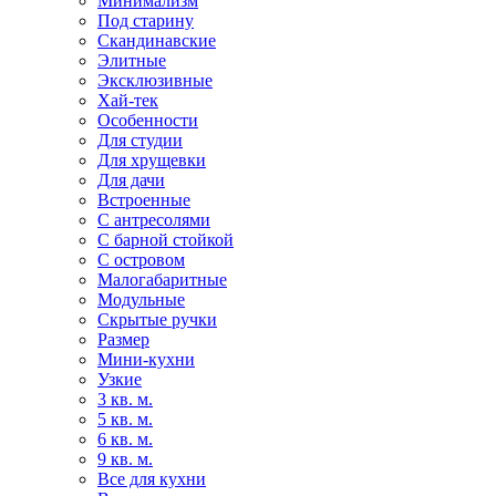
Минимализм
Под старину
Скандинавские
Элитные
Эксклюзивные
Хай-тек
Особенности
Для студии
Для хрущевки
Для дачи
Встроенные
С антресолями
С барной стойкой
С островом
Малогабаритные
Модульные
Скрытые ручки
Размер
Мини-кухни
Узкие
3 кв. м.
5 кв. м.
6 кв. м.
9 кв. м.
Все для кухни