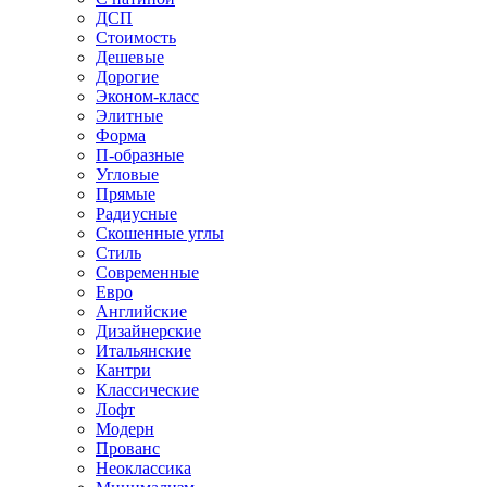
ДСП
Стоимость
Дешевые
Дорогие
Эконом-класс
Элитные
Форма
П-образные
Угловые
Прямые
Радиусные
Скошенные углы
Стиль
Современные
Евро
Английские
Дизайнерские
Итальянские
Кантри
Классические
Лофт
Модерн
Прованс
Неоклассика