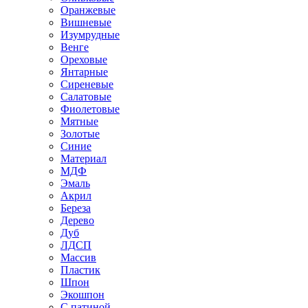
Оранжевые
Вишневые
Изумрудные
Венге
Ореховые
Янтарные
Сиреневые
Салатовые
Фиолетовые
Мятные
Золотые
Синие
Материал
МДФ
Эмаль
Акрил
Береза
Дерево
Дуб
ЛДСП
Массив
Пластик
Шпон
Экошпон
С патиной