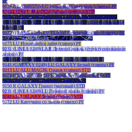
PF
9176 (FLASH0571) LU Рубиновый феерверк (глянец) PF
9214 LU ALU MAGIC Красный (глянец) STD
9144 (GALAXY 0509) LU GALAXY Черный (глянец) PF
9233 (LINEA 0509) LAR Ночной дождь (структурированное
дерево) PF
9177 (FLASH 0709) LU FLASH Вечерний салют (глянец) PF
9209 LU ALU MAGIK Черный (глянец) STD
9175 LU Искрящийся лайм (глянец) PF
9231 (LINEA 0249) LAR Ледяной дождь (структурированное
дерево) PF
9233 (LINEA 0509) R Ночной дождь (матовый) PF
9141 (GALAXY 0249) LU GALAXY Белый (глянец) PF
9213 LU ALU MAGIK Оранж (глянец) STD
9174 (FLASH 0509) LU Ночной феерверк (глянец) PF
9144 LU GALAXY Черный (глянец) STD
9150 R GALAXY Гранит (матовый) STD
9231 (LINEA 0249) LU Ледяной дождь (глянец) PF
9141 LU GALAXY Белый (глянец) STD
9172 LU Капучино со льдом (глянец) PF