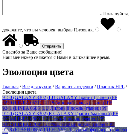
Пожалуйста,
докажите, что вы человек, выбрав
Грузовик
.
Спасибо за Ваше сообщение!
Наш менеджер свяжется с Вами в ближайшее время.
Эволюция цвета
Главная
/
Все для кухни
/
Варианты отделки
/
Пластик HPL
/
Эволюция цвета
9150 (GALAXY 3302) LU GALAXY Гранит (глянец) PF
9239 (LINEA 0571) LU Рубиновый дождь (глянец) PF
9241 (LINEA 0605) LU Лиловый дождь (глянец) PF
9150 (GALAXY 3302) R GALAXY Гранит (матовый) PF
9233 (LINEA 0509) LU Ночной дождь (глянец) PF
9242 (LINEA 0709) LU Фиолетовый дождь (глянец) PF
9178 (FLASH 0685) LU FLASH Лазурный феерверк (глянец)