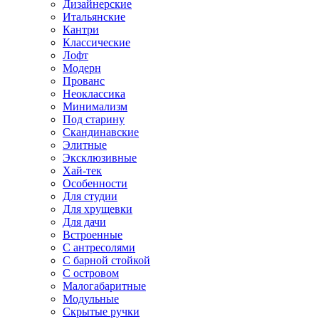
Дизайнерские
Итальянские
Кантри
Классические
Лофт
Модерн
Прованс
Неоклассика
Минимализм
Под старину
Скандинавские
Элитные
Эксклюзивные
Хай-тек
Особенности
Для студии
Для хрущевки
Для дачи
Встроенные
С антресолями
С барной стойкой
С островом
Малогабаритные
Модульные
Скрытые ручки