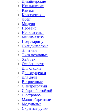
Дизайнерские
Итальянские
Кантри
Классические
Лофт
Модерн
Прованс
Неоклассика
Минимализм
Под старину
Скандинавские
Элитные
Эксклюзивные
Хай-тек
Особенности
Для студии
Для хрущевки
Для дачи
Встроенные
С антресолями
С барной стойкой
С островом
Малогабаритные
Модульные
Скрытые ручки