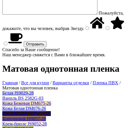
Пожалуйста,
докажите, что вы человек, выбрав
Звезду
.
Спасибо за Ваше сообщение!
Наш менеджер свяжется с Вами в ближайшее время.
Матовая однотонная пленка
Главная
/
Все для кухни
/
Варианты отделки
/
Пленка ПВХ
/
Матовая однотонная пленка
Белая JS9029-28
Ваниль BS 2582G-03
Кожа Бежевая DM675-26
Кожа Белая DM676-26
Кожа Коньяк DN0715-26
Коричневая JS9057-28
Крем-брюле JS9052-28