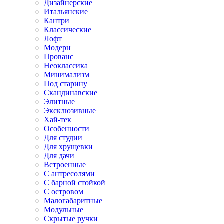
Дизайнерские
Итальянские
Кантри
Классические
Лофт
Модерн
Прованс
Неоклассика
Минимализм
Под старину
Скандинавские
Элитные
Эксклюзивные
Хай-тек
Особенности
Для студии
Для хрущевки
Для дачи
Встроенные
С антресолями
С барной стойкой
С островом
Малогабаритные
Модульные
Скрытые ручки