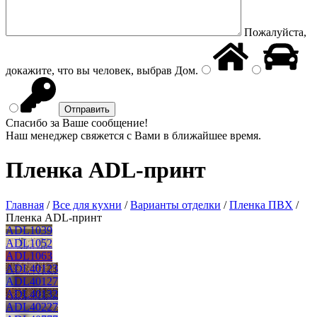
Пожалуйста,
докажите, что вы человек, выбрав
Дом
.
Спасибо за Ваше сообщение!
Наш менеджер свяжется с Вами в ближайшее время.
Пленка ADL-принт
Главная
/
Все для кухни
/
Варианты отделки
/
Пленка ПВХ
/
Пленка ADL-принт
ADL1039
ADL1052
ADL1063
ADL40123
ADL40127
ADL40132
ADL40227