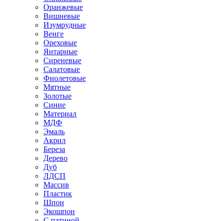
Оранжевые
Вишневые
Изумрудные
Венге
Ореховые
Янтарные
Сиреневые
Салатовые
Фиолетовые
Мятные
Золотые
Синие
Материал
МДФ
Эмаль
Акрил
Береза
Дерево
Дуб
ЛДСП
Массив
Пластик
Шпон
Экошпон
С патиной