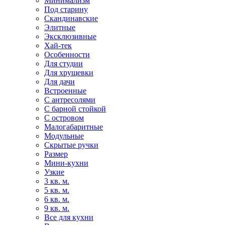
Минимализм
Под старину
Скандинавские
Элитные
Эксклюзивные
Хай-тек
Особенности
Для студии
Для хрущевки
Для дачи
Встроенные
С антресолями
С барной стойкой
С островом
Малогабаритные
Модульные
Скрытые ручки
Размер
Мини-кухни
Узкие
3 кв. м.
5 кв. м.
6 кв. м.
9 кв. м.
Все для кухни