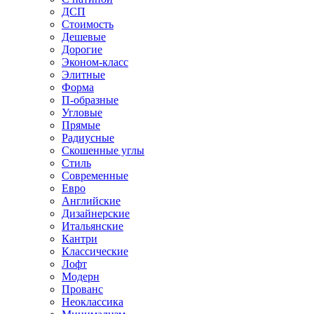
ДСП
Стоимость
Дешевые
Дорогие
Эконом-класс
Элитные
Форма
П-образные
Угловые
Прямые
Радиусные
Скошенные углы
Стиль
Современные
Евро
Английские
Дизайнерские
Итальянские
Кантри
Классические
Лофт
Модерн
Прованс
Неоклассика