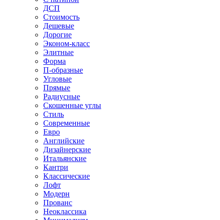
ДСП
Стоимость
Дешевые
Дорогие
Эконом-класс
Элитные
Форма
П-образные
Угловые
Прямые
Радиусные
Скошенные углы
Стиль
Современные
Евро
Английские
Дизайнерские
Итальянские
Кантри
Классические
Лофт
Модерн
Прованс
Неоклассика