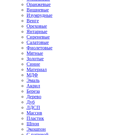
Оранжевые
Вишневые
Изумрудные
Венге
Ореховые
Янтарные
Сиреневые
Салатовые
Фиолетовые
Мятные
Золотые
Синие
Материал
МДФ
Эмаль
Акрил
Береза
Дерево
Дуб
ЛДСП
Массив
Пластик
Шпон
Экошпон
С патиной