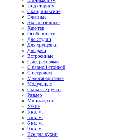
Минимализм
Под старину
Скандинавские
Элитные
Эксклюзивные
Хай-тек
Особенности
Для студии
Для хрущевки
Для дачи
Встроенные
С антресолями
С барной стойкой
С островом
Малогабаритные
Модульные
Скрытые ручки
Размер
Мини-кухни
Узкие
3 кв. м.
5 кв. м.
6 кв. м.
9 кв. м.
Все для кухни