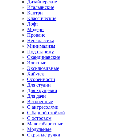
Дизайнерские
Итальянские
Кантри
Классические
Лофт
Модерн
Прованс
Неоклассика
Минимализм
Под старину
Скандинавские
Элитные
Эксклюзивные
Хай-тек
Особенности
Для студии
Для хрущевки
Для дачи
Встроенные
С антресолями
С барной стойкой
С островом
Малогабаритные
Модульные
Скрытые ручки