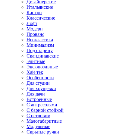
Дизайнерские
Итальянские
Кантри
Классические
Лофт
Модерн
Прованс
Неоклассика
Минимализм
Под старину
Скандинавские
Элитные
Эксклюзивные
Хай-тек
Особенности
Для студии
Для хрущевки
Для дачи
Встроенные
С антресолями
С барной стойкой
С островом
Малогабаритные
Модульные
Скрытые ручки