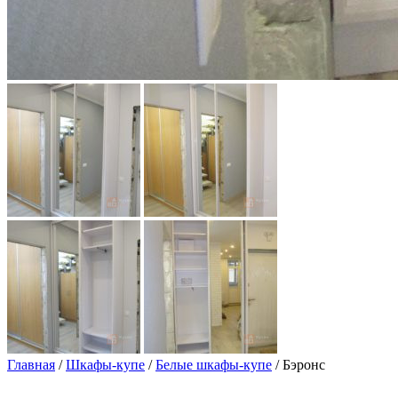
Главная
/
Шкафы-купе
/
Белые шкафы-купе
/ Бэронс