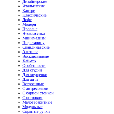
Дизайнерские
Итальянские
Кантри
Классические
Лофт
Модерн
Прованс
Неоклассика
Минимализм
Под старину
Скандинавские
Элитные
Эксклюзивные
Хай-тек
Особенности
Для студии
Для хрущевки
Для дачи
Встроенные
С антресолями
С барной стойкой
С островом
Малогабаритные
Модульные
Скрытые ручки