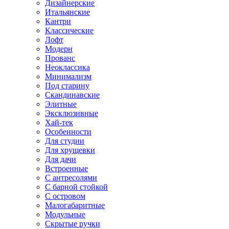
Дизайнерские
Итальянские
Кантри
Классические
Лофт
Модерн
Прованс
Неоклассика
Минимализм
Под старину
Скандинавские
Элитные
Эксклюзивные
Хай-тек
Особенности
Для студии
Для хрущевки
Для дачи
Встроенные
С антресолями
С барной стойкой
С островом
Малогабаритные
Модульные
Скрытые ручки