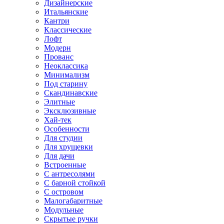
Дизайнерские
Итальянские
Кантри
Классические
Лофт
Модерн
Прованс
Неоклассика
Минимализм
Под старину
Скандинавские
Элитные
Эксклюзивные
Хай-тек
Особенности
Для студии
Для хрущевки
Для дачи
Встроенные
С антресолями
С барной стойкой
С островом
Малогабаритные
Модульные
Скрытые ручки