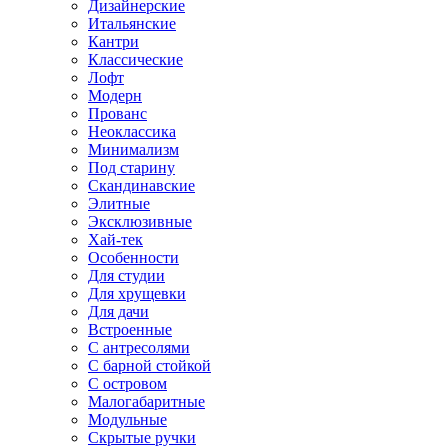
Дизайнерские
Итальянские
Кантри
Классические
Лофт
Модерн
Прованс
Неоклассика
Минимализм
Под старину
Скандинавские
Элитные
Эксклюзивные
Хай-тек
Особенности
Для студии
Для хрущевки
Для дачи
Встроенные
С антресолями
С барной стойкой
С островом
Малогабаритные
Модульные
Скрытые ручки