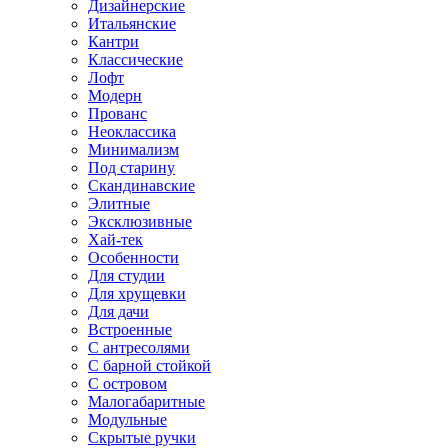
Дизайнерские
Итальянские
Кантри
Классические
Лофт
Модерн
Прованс
Неоклассика
Минимализм
Под старину
Скандинавские
Элитные
Эксклюзивные
Хай-тек
Особенности
Для студии
Для хрущевки
Для дачи
Встроенные
С антресолями
С барной стойкой
С островом
Малогабаритные
Модульные
Скрытые ручки