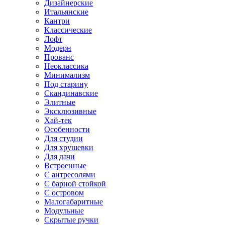
Дизайнерские
Итальянские
Кантри
Классические
Лофт
Модерн
Прованс
Неоклассика
Минимализм
Под старину
Скандинавские
Элитные
Эксклюзивные
Хай-тек
Особенности
Для студии
Для хрущевки
Для дачи
Встроенные
С антресолями
С барной стойкой
С островом
Малогабаритные
Модульные
Скрытые ручки