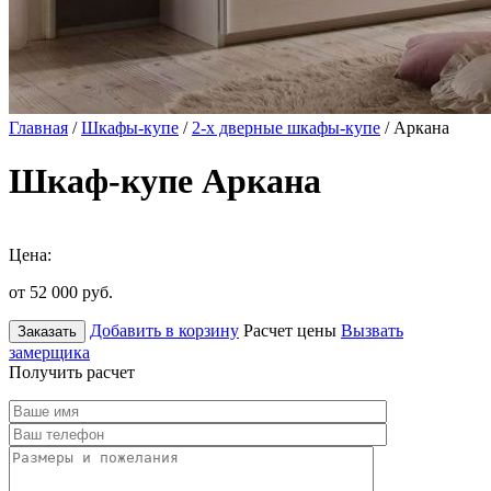
Главная
/
Шкафы-купе
/
2-х дверные шкафы-купе
/ Аркана
Шкаф-купе Аркана
Цена:
от 52 000
руб.
Добавить в корзину
Расчет цены
Вызвать
Заказать
замерщика
Получить расчет